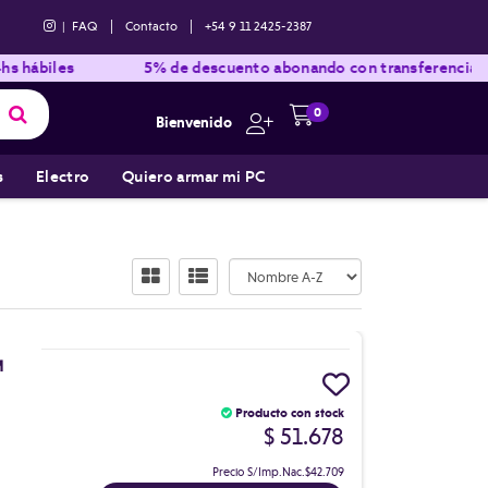
|
|
|
FAQ
Contacto
+54 9 11 2425-2387
es
5% de descuento abonando con transferencia bancaria
0
Bienvenido
s
Electro
Quiero armar mi PC
M
Producto con stock
$ 51.678
Precio S/Imp.Nac.
$42.709