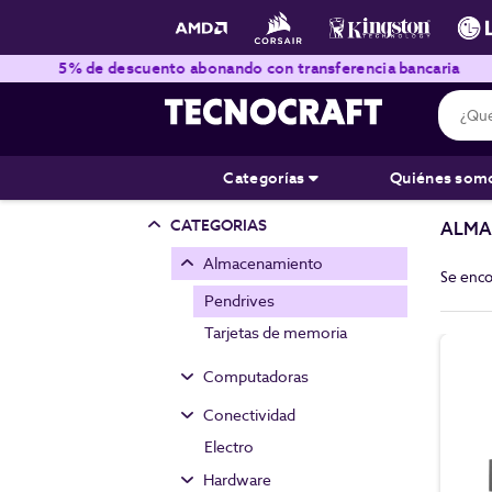
5% de descuento abonando con transferencia bancaria
Env
Categorías
Quiénes som
CATEGORIAS
ALMA
Almacenamiento
Se enc
Pendrives
Tarjetas de memoria
Computadoras
All in One
Conectividad
Combos para armar PC
Accesorios Bluetooth
Electro
Mini PC
Access Point y
Hardware
PC
Extensores de Rango