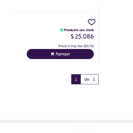
E
Producto con stock
$ 25.086
Precio S/Imp.Nac.
$20.732
Agregar
1
de 1