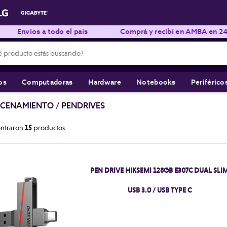
íos a todo el país
Comprá y recibí en AMBA en 24hs hábil
os
Computadoras
Hardware
Notebooks
Periférico
CENAMIENTO
/
PENDRIVES
ontraron
15
productos
PEN DRIVE HIKSEMI 128GB E307C DUAL SLI
USB 3.0 / USB TYPE C