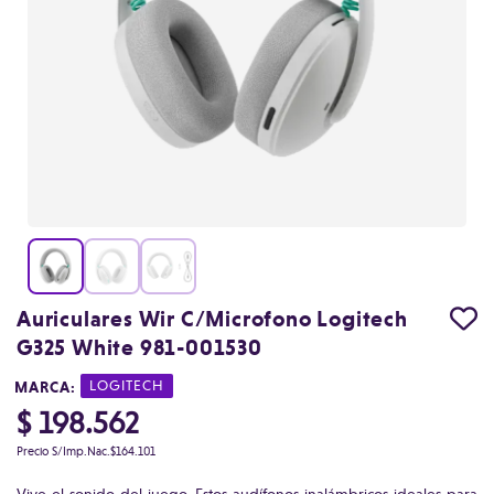
Auriculares Wir C/Microfono Logitech
G325 White 981-001530
MARCA:
|
LOGITECH
$ 198.562
Precio S/Imp.Nac.
$164.101