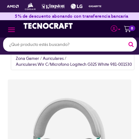
|
|
5% de descuento abonando con transferencia bancaria
E
0
Toggle navigation
Zona Gamer
/
Auriculares
/
Auriculares Wir C/Microfono Logitech G325 White 981-001530