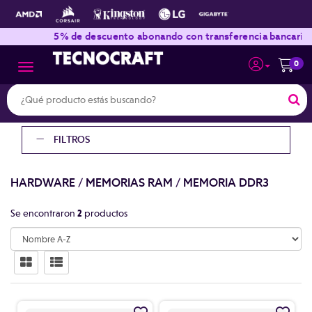
|
|
s
5% de descuento abonando con transferencia bancaria
0
Toggle navigation
FILTROS
HARDWARE
/
MEMORIAS RAM
/
MEMORIA DDR3
Se encontraron
2
productos