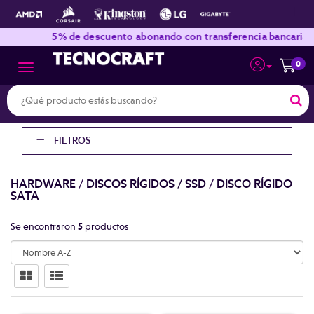
|
|
5% de descuento abonando con transferencia bancaria
0
Toggle navigation
FILTROS
HARDWARE
/
DISCOS RÍGIDOS / SSD
/
DISCO RÍGIDO
SATA
Se encontraron
5
productos