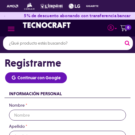
|
|
s
5% de descuento abonando con transferencia bancaria
0
Toggle navigation
Registrarme
Continuar con Google
INFORMACIÓN PERSONAL
Nombre
*
Apellido
*