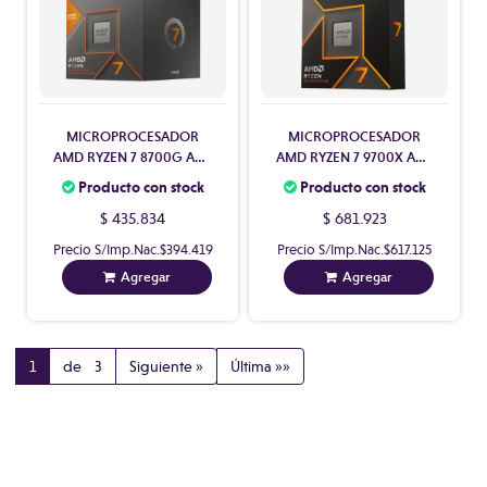
MICROPROCESADOR
MICROPROCESADOR
AMD RYZEN 7 8700G AM5
AMD RYZEN 7 9700X AM5
CON VIDEO CON COOLER
(8 CORE) CON VIDEO SIN
Producto con stock
Producto con stock
COOLER
$ 435.834
$ 681.923
Precio S/Imp.Nac.
$394.419
Precio S/Imp.Nac.
$617.125
Agregar
Agregar
1
de 3
Siguiente »
Última »»