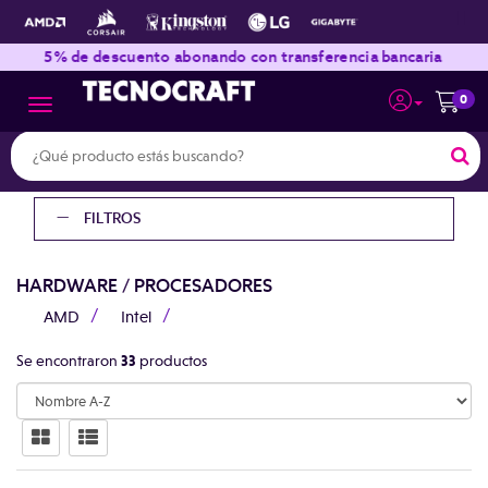
|
|
5% de descuento abonando con transferencia bancaria
0
Toggle navigation
FILTROS
HARDWARE
/
PROCESADORES
AMD
Intel
Se encontraron
33
productos