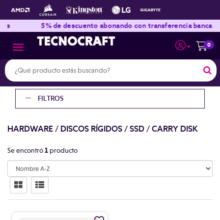
|
|
es
5% de descuento abonando con transferencia bancaria
0
Toggle navigation
FILTROS
HARDWARE
/
DISCOS RÍGIDOS / SSD
/
CARRY DISK
Se encontró
1
producto