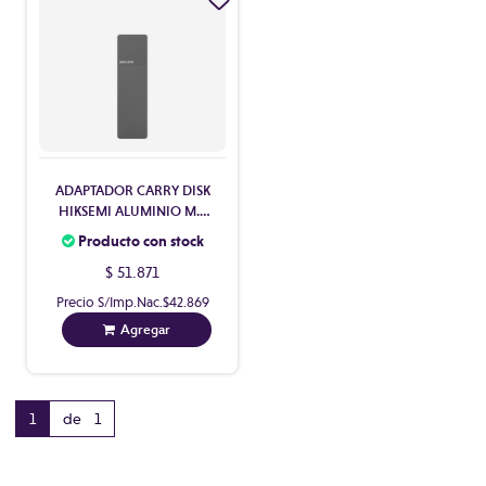
ADAPTADOR CARRY DISK
HIKSEMI ALUMINIO M.2
SATA / M.2 NVME USB 3.2
Producto con stock
TYPE C
$ 51.871
Precio S/Imp.Nac.
$42.869
Agregar
1
de 1