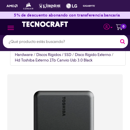
|
|
5% de descuento abonando con transferencia bancaria
0
Toggle navigation
Hardware
/
Discos Rígidos / SSD
/
Disco Rígido Externo
/
Hd Toshiba Externo 1Tb Canvio Usb 3.0 Black