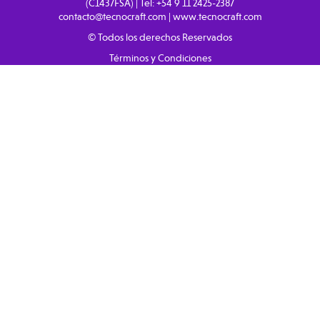
(C1437FSA) | Tel:
+54 9 11 2425-2387
contacto@tecnocraft.com
|
www.tecnocraft.com
© Todos los derechos Reservados
Términos y Condiciones