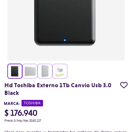
Hd Toshiba Externo 1Tb Canvio Usb 3.0
Black
MARCA:
|
TOSHIBA
$ 176.940
Precio S/Imp.Nac.
$160.127