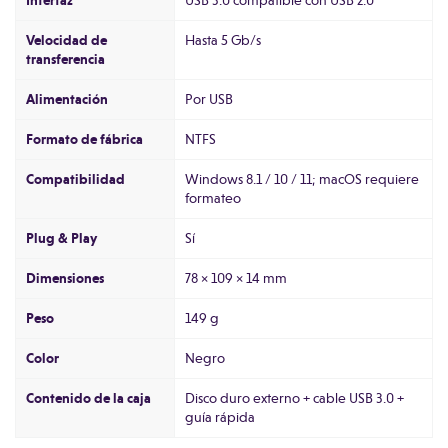
Interfaz
USB 3.0 compatible con USB 2.0
Velocidad de
Hasta 5 Gb/s
transferencia
Alimentación
Por USB
Formato de fábrica
NTFS
Compatibilidad
Windows 8.1 / 10 / 11; macOS requiere
formateo
Plug & Play
Sí
Dimensiones
78 × 109 × 14 mm
Peso
149 g
Color
Negro
Contenido de la caja
Disco duro externo + cable USB 3.0 +
guía rápida