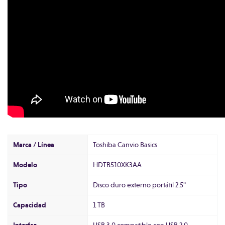
Marca / Línea
Toshiba Canvio Basics
Modelo
HDTB510XK3AA
Tipo
Disco duro externo portátil 2.5"
Capacidad
1 TB