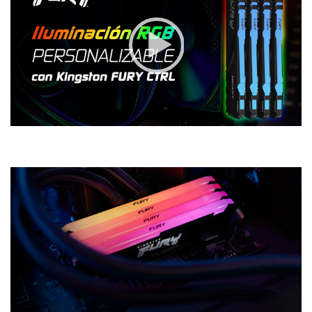
00:00
|
00:36
0:36