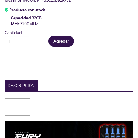
Más información:
KF432C16BB2A/32
Producto con stock
Capacidad
:32GB
MHz
:3200MHz
Cantidad
DESCRIPCIÓN
Video Player