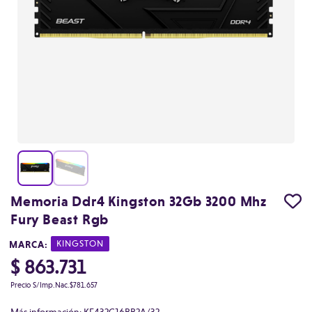
Memoria Ddr4 Kingston 32Gb 3200 Mhz
Fury Beast Rgb
MARCA:
|
KINGSTON
$ 863.731
Precio S/Imp.Nac.
$781.657