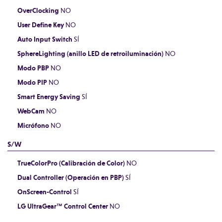
OverClocking
NO
User Define Key
NO
Auto Input Switch
SÍ
SphereLighting (anillo LED de retroiluminación)
NO
Modo PBP
NO
Modo PIP
NO
Smart Energy Saving
SÍ
WebCam
NO
Micrófono
NO
S/W
TrueColorPro (Calibración de Color)
NO
Dual Controller (Operación en PBP)
SÍ
OnScreen-Control
SÍ
LG UltraGear™ Control Center
NO