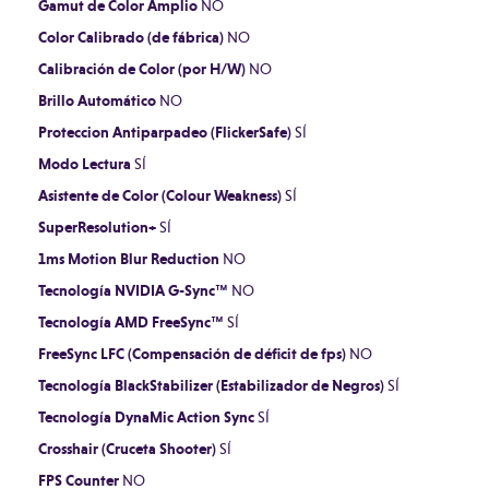
Gamut de Color Amplio
NO
Color Calibrado (de fábrica)
NO
Calibración de Color (por H/W)
NO
Brillo Automático
NO
Proteccion Antiparpadeo (FlickerSafe)
SÍ
Modo Lectura
SÍ
Asistente de Color (Colour Weakness)
SÍ
SuperResolution+
SÍ
1ms Motion Blur Reduction
NO
Tecnología NVIDIA G-Sync™
NO
Tecnología AMD FreeSync™
SÍ
FreeSync LFC (Compensación de déficit de fps)
NO
Tecnología BlackStabilizer (Estabilizador de Negros)
SÍ
Tecnología DynaMic Action Sync
SÍ
Crosshair (Cruceta Shooter)
SÍ
FPS Counter
NO