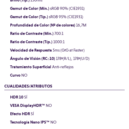
Brillo (Típ.)
250nits
Gamut de Color (Mín.)
sRGB 90% (CIE1931)
Gamut de Color (Típ.)
sRGB 95% (CIE1931)
Profundidad de Color (Nº de colores)
16,7M
Ratio de Contraste (Mín.)
700:1
Ratio de Contraste (Típ.)
1000:1
Velocidad de Respuesta
5ms (GtG at Faster)
Ángulo de Visión (RC≥10)
178º(R/L), 178º(U/D)
Tratamiento Superficial
Anti-reflejos
Curvo
NO
CUALIDADES/ATRIBUTOS
HDR 10
SÍ
VESA DisplayHDR™
NO
Efecto HDR
SÍ
Tecnología Nano IPS™
NO