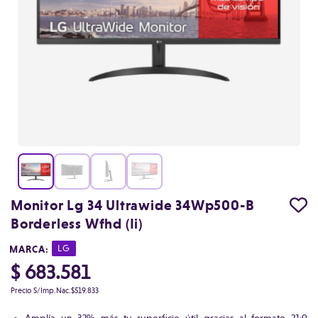
Monitor Lg 34 Ultrawide 34Wp500-B
Borderless Wfhd (Ii)
MARCA:
|
LG
$ 683.581
Precio S/Imp.Nac.
$519.833