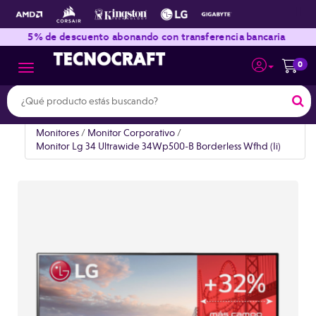
|
|
5% de descuento abonando con transferencia bancaria
E
0
Toggle navigation
Monitores
/
Monitor Corporativo
/
Monitor Lg 34 Ultrawide 34Wp500-B Borderless Wfhd (Ii)