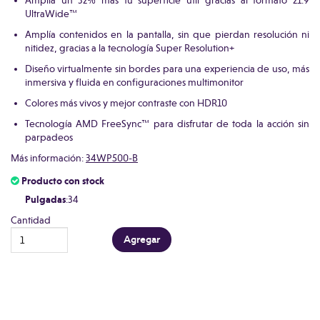
Amplía un 32% más tu superficie útil gracias al formato 21:9
UltraWide™
Amplía contenidos en la pantalla, sin que pierdan resolución ni
nitidez, gracias a la tecnología Super Resolution+
Diseño virtualmente sin bordes para una experiencia de uso, más
inmersiva y fluida en configuraciones multimonitor
Colores más vivos y mejor contraste con HDR10
Tecnología AMD FreeSync™ para disfrutar de toda la acción sin
parpadeos
Más información:
34WP500-B
Producto con stock
Pulgadas
:34
Cantidad