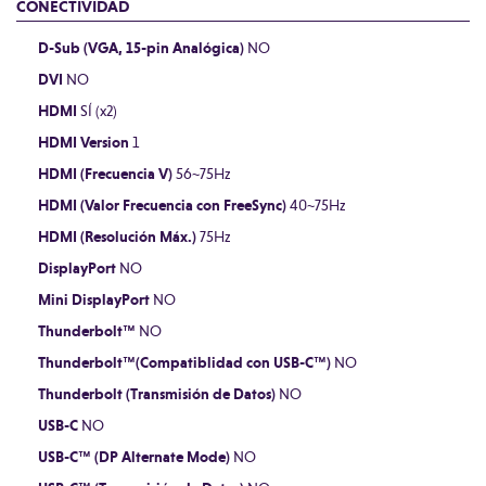
CONECTIVIDAD
D-Sub (VGA, 15-pin Analógica)
NO
DVI
NO
HDMI
SÍ (x2)
HDMI Version
1
HDMI (Frecuencia V)
56~75Hz
HDMI (Valor Frecuencia con FreeSync)
40~75Hz
HDMI (Resolución Máx.)
75Hz
DisplayPort
NO
Mini DisplayPort
NO
Thunderbolt™
NO
Thunderbolt™(Compatiblidad con USB-C™)
NO
Thunderbolt (Transmisión de Datos)
NO
USB-C
NO
USB-C™ (DP Alternate Mode)
NO