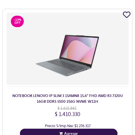
- 13%
NOTEBOOK LENOVO IP SLIM 3 15AMN8 15.6" FHD AMD R3 7320U
16GB DDR5 5500 256G NVME W11H
$ 1.621.841
$ 1.410.330
Precio S/Imp.Nac.
$1.276.317
Agregar