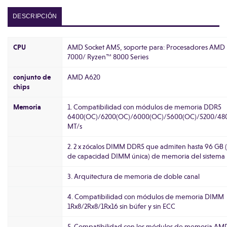
DESCRIPCIÓN
CPU
AMD Socket AM5, soporte para: Procesadores AMD
7000/ Ryzen™ 8000 Series
conjunto de
AMD A620
chips
Memoria
1. Compatibilidad con módulos de memoria DDR5
6400(OC)/6200(OC)/6000(OC)/5600(OC)/5200/48
MT/s
2. 2 x zócalos DIMM DDR5 que admiten hasta 96 GB 
de capacidad DIMM única) de memoria del sistema
3. Arquitectura de memoria de doble canal
4. Compatibilidad con módulos de memoria DIMM
1Rx8/2Rx8/1Rx16 sin búfer y sin ECC
5. Compatibilidad con los módulos de memoria AM