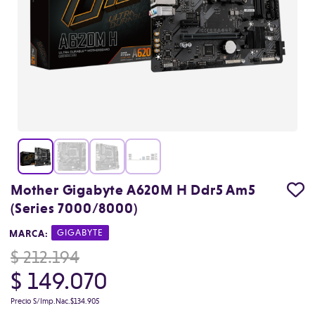
Mother Gigabyte A620M H Ddr5 Am5
(Series 7000/8000)
MARCA:
|
GIGABYTE
$ 212.194
$ 149.070
Precio S/Imp.Nac.
$134.905