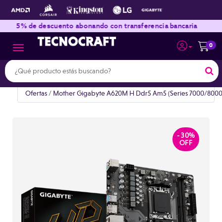
|
|
5% de descuento abonando con transferencia bancaria
En
0
Toggle navigation
Ofertas
/
Mother Gigabyte A620M H Ddr5 Am5 (Series 7000/8000
- 30%