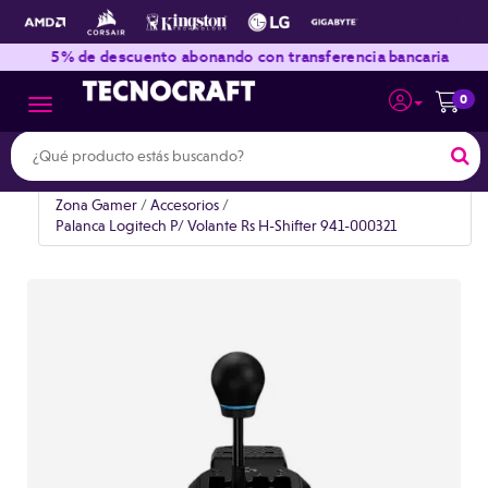
|
|
5% de descuento abonando con transferencia bancaria
0
Toggle navigation
Zona Gamer
/
Accesorios
/
Palanca Logitech P/ Volante Rs H-Shifter 941-000321