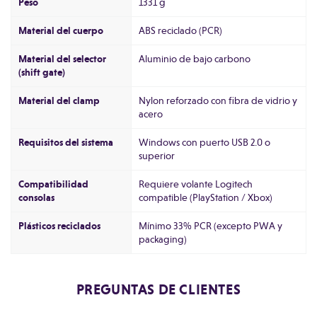
Peso
1331 g
Material del cuerpo
ABS reciclado (PCR)
Material del selector
Aluminio de bajo carbono
(shift gate)
Material del clamp
Nylon reforzado con fibra de vidrio y
acero
Requisitos del sistema
Windows con puerto USB 2.0 o
superior
Compatibilidad
Requiere volante Logitech
consolas
compatible (PlayStation / Xbox)
Plásticos reciclados
Mínimo 33% PCR (excepto PWA y
packaging)
PREGUNTAS DE CLIENTES