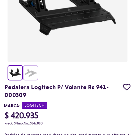
Pedalera Logitech P/ Volante Rs 941-
000309
MARCA:
|
LOGITECH
$ 420.935
Precio S/Imp.Nac.
$347.880