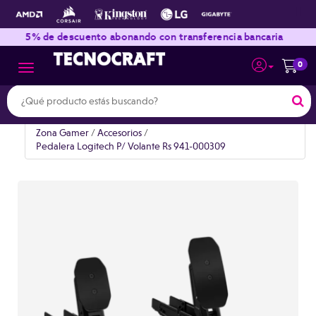
|
|
5% de descuento abonando con transferencia bancaria
En
0
Toggle navigation
Zona Gamer
/
Accesorios
/
Pedalera Logitech P/ Volante Rs 941-000309