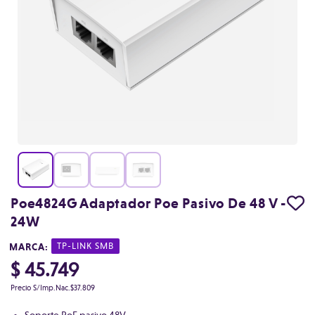
Poe4824G Adaptador Poe Pasivo De 48 V -
24W
MARCA:
|
TP-LINK SMB
$ 45.749
Precio S/Imp.Nac.
$37.809