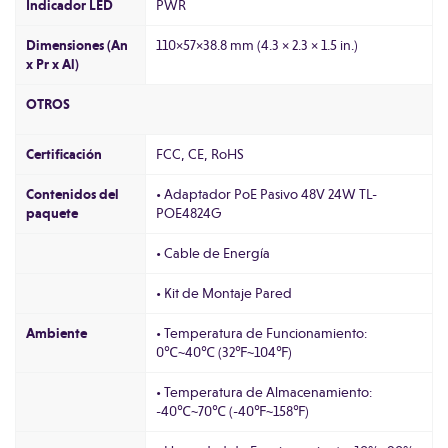
Indicador LED
PWR
Dimensiones (An
110×57×38.8 mm (4.3 × 2.3 × 1.5 in.)
x Pr x Al)
OTROS
Certificación
FCC, CE, RoHS
Contenidos del
• Adaptador PoE Pasivo 48V 24W TL-
paquete
POE4824G
• Cable de Energía
• Kit de Montaje Pared
Ambiente
• Temperatura de Funcionamiento:
0℃~40℃ (32℉~104℉)
• Temperatura de Almacenamiento:
-40℃~70℃ (-40℉~158℉)