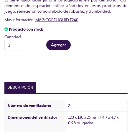
La serie MAG lucha junto a los jugadores en pos del honor. Con
elementos de inspiración militar añadidos en estos productos de
juego, renacieron como símbolo de robustez y durabilidad.
Más información:
MAG CORELIQUID E240
Producto con stock
Cantidad
DESCRIPCIÓN
Número de ventiladores
2
Dimensiones del ventilador
120 x 120 x 25 mm / 4.7 x 4.7 x
0.98 pulgadas