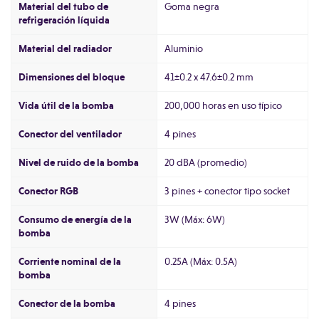
Material del tubo de
Goma negra
refrigeración líquida
Material del radiador
Aluminio
Dimensiones del bloque
41±0.2 x 47.6±0.2 mm
Vida útil de la bomba
200,000 horas en uso típico
Conector del ventilador
4 pines
Nivel de ruido de la bomba
20 dBA (promedio)
Conector RGB
3 pines + conector tipo socket
Consumo de energía de la
3W (Máx: 6W)
bomba
Corriente nominal de la
0.25A (Máx: 0.5A)
bomba
Conector de la bomba
4 pines