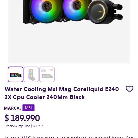
Water Cooling Msi Mag Coreliquid E240
2X Cpu Cooler 240Mm Black
MARCA:
|
MSI
$ 189.990
Precio S/Imp.Nac.
$171.937