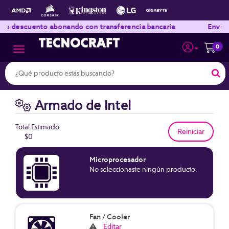
|
|
cuento abonando con transferencia bancaria
Envíos a todo
0
Toggle navigation
Armado de Intel
Total Estimado
$0
Microprocesador
No seleccionaste ningún producto.
Fan / Cooler
Editar