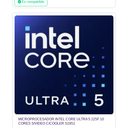
Es compatible
MICROPROCESADOR INTEL CORE ULTRA 5 225F 10
CORES S/VIDEO C/COOLER S1851