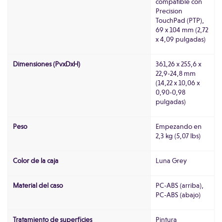
compatible con
Precision
TouchPad (PTP),
69 x 104 mm (2,72
x 4,09 pulgadas)
Dimensiones (PvxDxH)
361,26 x 255,6 x
22,9-24,8 mm
(14,22 x 10,06 x
0,90-0,98
pulgadas)
Peso
Empezando en
2,3 kg (5,07 lbs)
Color de la caja
Luna Grey
Material del caso
PC-ABS (arriba),
PC-ABS (abajo)
Tratamiento de superficies
Pintura