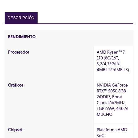
DESCRIPCIÓN
RENDIMIENTO
Procesador
AMD Ryzen™ 7
170 (8C/16T,
3,2/4,75GHz,
4MB L2/16MB L3)
Gráficos
NVIDIA GeForce
RTX™ 5050 8GB
GDDR7, Boost
Clock 2662MHz,
TGP 65W, 440 AI
MUCHO.
Chipset
Plataforma AMD
SoC