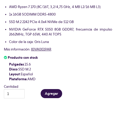
AMD Ryzen 7 170 (8C/16T, 3,2/4,75 GHz, 4 MB L2/16 MB L3)
1x 16GB SODIMM DDR5-4800
SSD M.2 2242 PCIe 4.0x4 NVMe de 512 GB
NVIDIA GeForce RTX 5050 8GB GDDR7, frecuencia de impulso
2662MHz, TGP 65W, 440 AI TOPS
Color de la caja: Gris Luna
Más información:
83VA0019AR
Producto con stock
Pulgadas
:15.6
Disco
:SSD M.2
Layout
:Español
Plataforma
:AMD
Cantidad