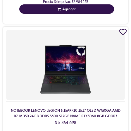
Precio S/Imp.Nac.
$2.984.153
Agregar
NOTEBOOK LENOVO LEGION 5 15AKP10 15.1" OLED WQXGA AMD
R7 IA 350 24GB DDR5 5600 512GB NVME RTX5060 8GB GDDR7
W11H+SLOT LIBRE
$ 5.854.698