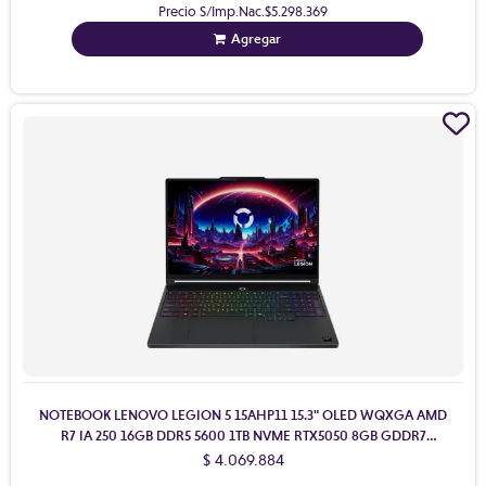
Precio S/Imp.Nac.
$5.298.369
Agregar
NOTEBOOK LENOVO LEGION 5 15AHP11 15.3" OLED WQXGA AMD
R7 IA 250 16GB DDR5 5600 1TB NVME RTX5050 8GB GDDR7
W11H+SLOT LIBRE
$ 4.069.884