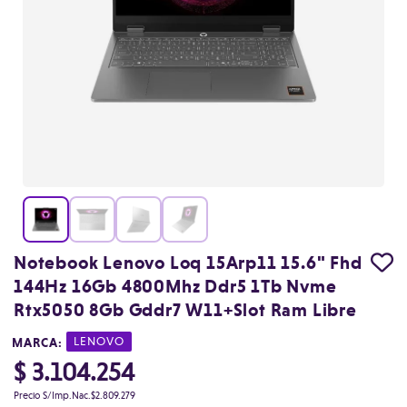
Notebook Lenovo Loq 15Arp11 15.6" Fhd
144Hz 16Gb 4800Mhz Ddr5 1Tb Nvme
Rtx5050 8Gb Gddr7 W11+Slot Ram Libre
MARCA:
|
LENOVO
$ 3.104.254
Precio S/Imp.Nac.
$2.809.279