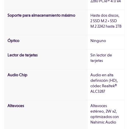
2280 PCIe® 4.0 x4
Soporte para almacenamiento máximo
Hasta dos discos,
2 SSD M.2 • SSD
M.2 2242 hasta 1TB
Óptico
Ninguno
Lector de tarjetas
Sin lector de
tarjetas
Audio Chip
Audio en alta
definición (HD),
códec Realtek®
ALC3287
Altavoces
Altavoces
estéreo, 2W x2,
optimizados con
Nahimic Audio