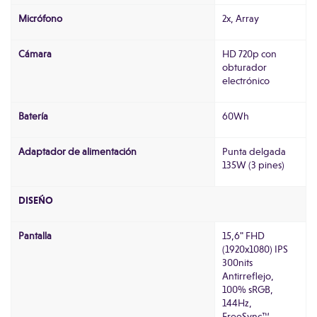
Micrófono
2x, Array
Cámara
HD 720p con
obturador
electrónico
Batería
60Wh
Adaptador de alimentación
Punta delgada
135W (3 pines)
DISEÑO
Pantalla
15,6" FHD
(1920x1080) IPS
300nits
Antirreflejo,
100% sRGB,
144Hz,
FreeSync™