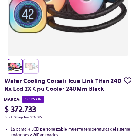
Water Cooling Corsair Icue Link Titan 240
Rx Lcd 2X Cpu Cooler 240Mm Black
MARCA:
|
CORSAIR
$ 372.733
Precio S/Imp.Nac.
$337.315
La pantalla LCD personalizable muestra temperaturas del sistema,
imágenes y GIF animados.