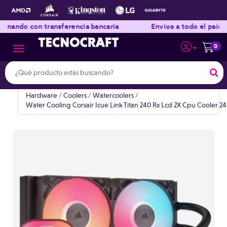
|
|
ransferencia bancaria
Envíos a todo el país
Compr
0
Toggle navigation
Hardware
/
Coolers
/
Watercoolers
/
Water Cooling Corsair Icue Link Titan 240 Rx Lcd 2X Cpu Cooler 