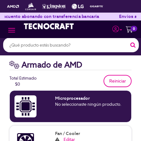
|
|
bonando con transferencia bancaria
Envíos a todo el país
0
Toggle navigation
Armado de AMD
Total Estimado
$0
Microprocesador
No seleccionaste ningún producto.
Fan / Cooler
Editar