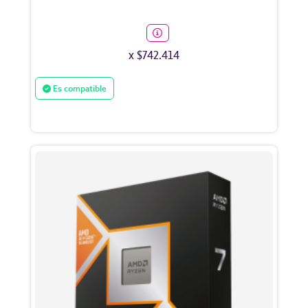
x $742.414
Es compatible