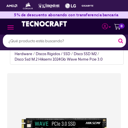
|
|
5% de descuento abonando con transferencia bancaria
0
Toggle navigation
Hardware
/
Discos Rígidos / SSD
/
Disco SSD M2
/
Disco Ssd M.2 Hiksemi 1024Gb Wave Nvme Pcie 3.0