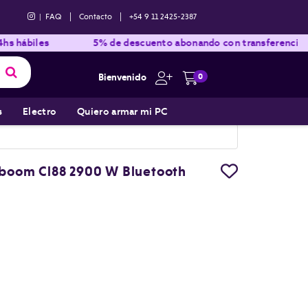
|
|
|
FAQ
Contacto
+54 9 11 2425-2387
iles
5% de descuento abonando con transferencia bancari
Bienvenido
0
s
Electro
Quiero armar mi PC
boom Cl88 2900 W Bluetooth