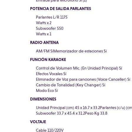
Entrada para Microfono Sí (2)
POTENCIA DE SALIDA PARLANTES
Parlantes L/R 1175
Watts x 2
Subwoofer 550
Watts x 1
RADIO ANTENA
AM/FM SíMemorizador de estaciones Sí
FUNCIÓN KARAOKE
Control de Volumen Mic. (En Unidad Principal) Sí
Efectos Vocales Sí
Eliminador de Voz para canciones (Voice Canceller) Sí
Cambio de Tonalidad (Key Changer) Sí
Modo Eco Sí
DIMENSIONES
Unidad Principal (cm) 45 x 16.7 x 33.2Parlantes (c/u) (cm
Subwoofer 33.7 x 45.4 x 31.2Peso Kg 33.8
VOLTAJE
Cable 110/220V