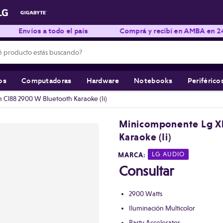
nvíos a todo el país
Comprá y recibí en AMBA en 24hs háb
os
Computadoras
Hardware
Notebooks
Periférico
l88 2900 W Bluetooth Karaoke (Ii)
Minicomponente Lg X
Karaoke (Ii)
MARCA:
|
LG AUDIO
Consultar
2900 Watts
Iluminación Multicolor
Party Accelerator