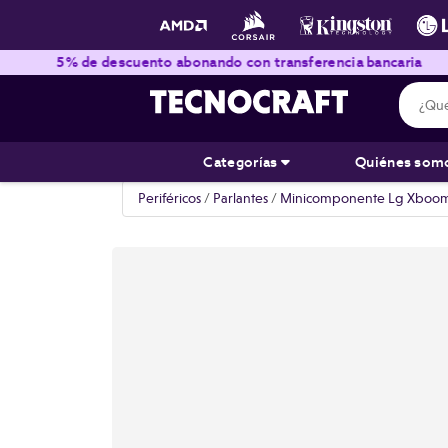
5% de descuento abonando con transferencia bancaria
E
Categorías
Quiénes som
Periféricos
/
Parlantes
/
Minicomponente Lg Xboom C