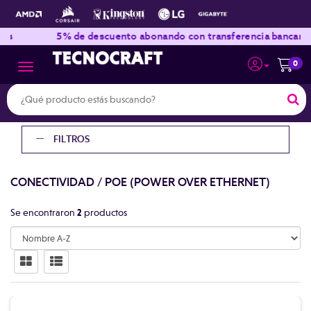
|
|
es
5% de descuento abonando con transferencia bancaria
0
Toggle navigation
FILTROS
CONECTIVIDAD
/
POE (POWER OVER ETHERNET)
Se encontraron
2
productos