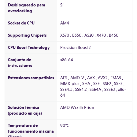
Desbloqueado para
Sí
overclocking
Socket de CPU
AM4
Supporting Chipsets
X570 , B550 , A520 , X470 , B450
CPU Boost Technology
Precision Boost 2
Conjunto de
x86-64
instrucciones
Extensiones compatibles
AES , AMD-V , AVX , AVX2 , FMA3 ,
MMX-plus , SHA , SSE , SSE2 , SSE3 ,
SSE4.1 , SSE4.2 , SSE4A , SSSE3 , x86-
64
Solución térmica
AMD Wraith Prism
(producto en caja)
Temperatura de
90°C
funcionamiento máxima