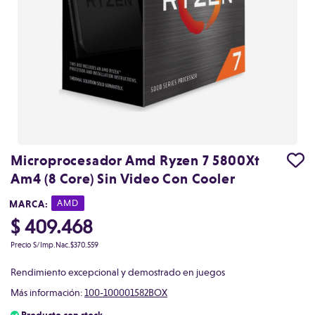
Microprocesador Amd Ryzen 7 5800Xt
Am4 (8 Core) Sin Video Con Cooler
MARCA:
|
AMD
$ 409.468
Precio S/Imp.Nac.
$370.559
Rendimiento excepcional y demostrado en juegos
Más información:
100-100001582BOX