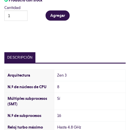
Producto con stock
Cantidad
DESCRIPCIÓN
Arquitectura
Zen 3
N.º de núcleos de CPU
8
Múltiples subprocesos
Sí
(SMT)
N.º de subprocesos
16
Reloj turbo máximo
Hasta 4.8 GHz