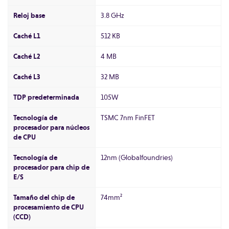
Reloj base
3.8 GHz
Caché L1
512 KB
Caché L2
4 MB
Caché L3
32 MB
TDP predeterminada
105W
Tecnología de
TSMC 7nm FinFET
procesador para núcleos
de CPU
Tecnología de
12nm (Globalfoundries)
procesador para chip de
E/S
Tamaño del chip de
74mm²
procesamiento de CPU
(CCD)