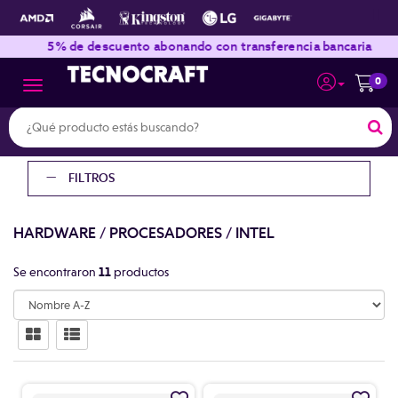
|
|
5% de descuento abonando con transferencia bancaria
0
Toggle navigation
FILTROS
HARDWARE
/
PROCESADORES
/
INTEL
Se encontraron
11
productos