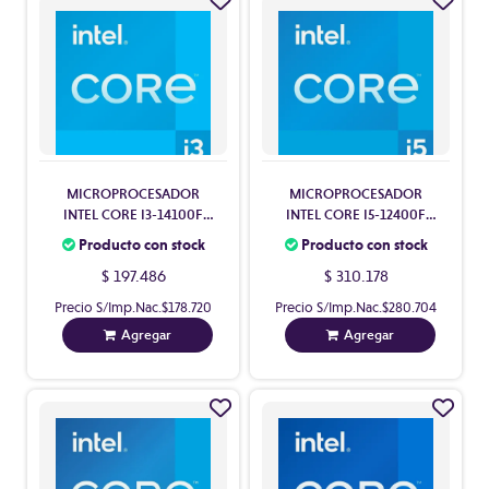
MICROPROCESADOR
MICROPROCESADOR
INTEL CORE I3-14100F
INTEL CORE I5-12400F
RAPTORLAKE R S/VIDEO
ALDER LAKE S/VIDEO
Producto con stock
Producto con stock
C/COOLER S1700
C/COOLER S1700
$ 197.486
$ 310.178
Precio S/Imp.Nac.
$178.720
Precio S/Imp.Nac.
$280.704
Agregar
Agregar