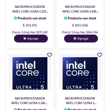
MICROPROCESADOR
MICROPROCESADOR
INTEL CORE ULTRA 5 225F
INTEL CORE ULTRA 5 245K
10 CORES S/VIDEO
14 CORES C/VIDEO
Producto con stock
Producto con stock
C/COOLER S1851
S/COOLER S1851
$ 303.971
$ 403.066
Precio S/Imp.Nac.
$275.087
Precio S/Imp.Nac.
$364.766
Agregar
Agregar
MICROPROCESADOR
MICROPROCESADOR
INTEL CORE ULTRA 5 245KF
INTEL CORE ULTRA 5
14 CORES S/VIDEO
250KF PLUS 18 CORES
Producto con stock
Producto con stock