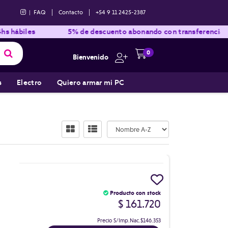
|
|
|
FAQ
Contacto
+54 9 11 2425-2387
es
5% de descuento abonando con transferencia bancaria
0
Bienvenido
s
Electro
Quiero armar mi PC
Producto con stock
$ 161.720
Precio S/Imp.Nac.
$146.353