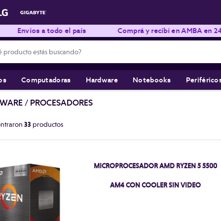
íos a todo el país
Comprá y recibí en AMBA en 24hs hábil
os
Computadoras
Hardware
Notebooks
Periférico
WARE
/
PROCESADORES
ontraron
33
productos
MICROPROCESADOR AMD RYZEN 5 5500
AM4 CON COOLER SIN VIDEO