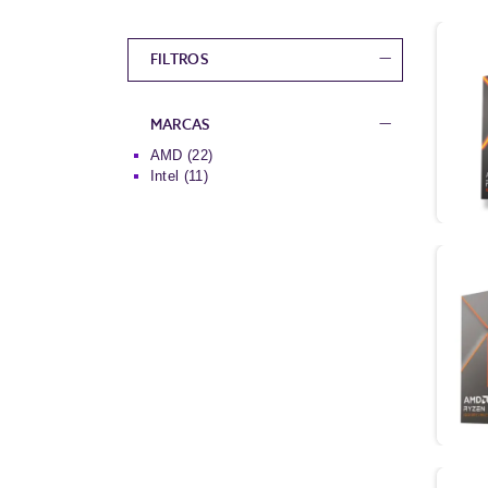
Accesorios
Mousepads
Auriculares
Parlantes
Mouse y Mousepads
FILTROS
Teclado + Mouse
Sillas
Teclados
Streaming
Web Cam
MARCAS
Teclados
AMD
(22)
Intel
(11)